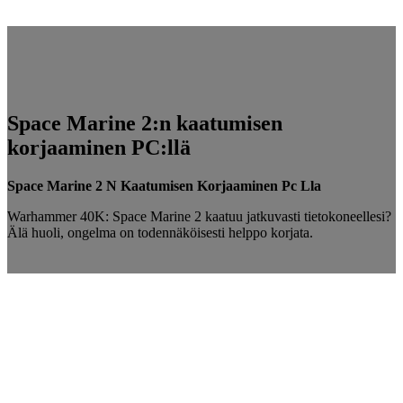
Space Marine 2:n kaatumisen
korjaaminen PC:llä
Space Marine 2 N Kaatumisen Korjaaminen Pc Lla
Warhammer 40K: Space Marine 2 kaatuu jatkuvasti tietokoneellesi?
Älä huoli, ongelma on todennäköisesti helppo korjata.