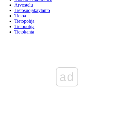
Arvostelu
Tietosuojakäytäntö
Tietoa
Tietopohja
Tietopohja
Tietokanta
ad