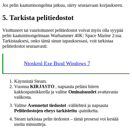
Jos pelin kaatumisongelma jatkuu, siirry seuraavaan korjaukseen.
5. Tarkista pelitiedostot
Vioittuneet tai vaurioituneet pelitiedostot voivat myös olla syypää
pelin kaatumisongelmaan Warhammer 40K: Space Marine 2:ssa.
Tarkistaaksesi, onko tämä sinun tapauksessasi, voit tarkistaa
pelitiedostot seuraavasti:
Ntoskrnl Exe Bsod Windows 7
Käynnistä Steam.
Vuonna
KIRJASTO
, napsauta peliäsi hiiren
kakkospainikkeella ja valitse
Ominaisuudet
avattavasta
valikosta.
Valitse
Asennetut tiedostot
-välilehteä ja napsauta
Pelitiedostojen eheys tarkistettu
-painiketta.
Steam tarkistaa pelin tiedostot – tämä prosessi voi kestää
useita minuutteja.