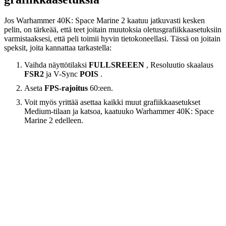
Jos Warhammer 40K: Space Marine 2 kaatuu jatkuvasti kesken
pelin, on tärkeää, että teet joitain muutoksia oletusgrafiikkaasetuksiin
varmistaaksesi, että peli toimii hyvin tietokoneellasi. Tässä on joitain
speksit, joita kannattaa tarkastella:
Vaihda näyttötilaksi
FULLSREEEN
, Resoluutio skaalaus
FSR2
ja V-Sync
POIS
.
Aseta
FPS-rajoitus
60:een.
Voit myös yrittää asettaa kaikki muut grafiikkaasetukset
Medium-tilaan ja katsoa, ​​kaatuuko Warhammer 40K: Space
Marine 2 edelleen.