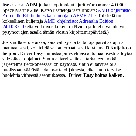
Itse asiassa,
ADM
julkaisi optimoidut ajurit Warhammer 40 000:
Space Marine 2:lle. Katso lisätietoja tästä linkistä:
AMD-ohjelmisto:
Adrenalin Editionin esikatseluohjain AFMF 2:lle.
Tai siellä on
kokeellinen kuljettaja
AMD-ohjelmisto: Adrenalin Edition
24.10.37.10
että voit myös kokeilla. (Nvidia ja Intel eivät ole vielä
pysyneet ajan tasalla tämän viestin kirjoittamispäivästä.)
Jos sinulla ei ole aikaa, kärsivällisyyttä tai taitoja päivittää ajuria
manuaalisesti, voit tehdä sen automaattisesti käyttämällä
Kuljettaja
helppo
. Driver Easy tunnistaa järjestelmäsi automaattisesti ja löytää
sille oikeat ohjaimet. Sinun ei tarvitse tietää tarkalleen, mikä
järjestelmä tietokoneessasi on käytössä, sinun ei tarvitse olla
huolissaan väärästä ladattavasta ohjaimesta, eikä sinun tarvitse
huolehtia virheestä asennuksessa.
Driver Easy hoitaa kaiken.