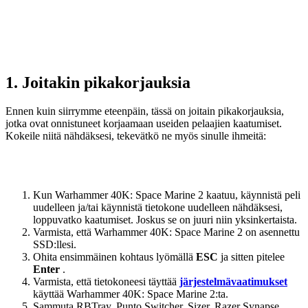
1. Joitakin pikakorjauksia
Ennen kuin siirrymme eteenpäin, tässä on joitain pikakorjauksia,
jotka ovat onnistuneet korjaamaan useiden pelaajien kaatumiset.
Kokeile niitä nähdäksesi, tekevätkö ne myös sinulle ihmeitä:
Kun Warhammer 40K: Space Marine 2 kaatuu, käynnistä peli
uudelleen ja/tai käynnistä tietokone uudelleen nähdäksesi,
loppuvatko kaatumiset. Joskus se on juuri niin yksinkertaista.
Varmista, että Warhammer 40K: Space Marine 2 on asennettu
SSD:llesi.
Ohita ensimmäinen kohtaus lyömällä
ESC
ja sitten pitelee
Enter
.
Varmista, että tietokoneesi täyttää
järjestelmävaatimukset
käyttää Warhammer 40K: Space Marine 2:ta.
Sammuta RBTray, Punto Switcher, Sizer, Razer Synapse,