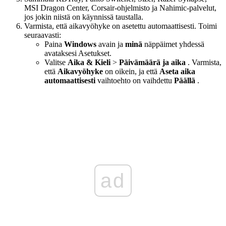
MSI Dragon Center, Corsair-ohjelmisto ja Nahimic-palvelut,
jos jokin niistä on käynnissä taustalla.
Varmista, että aikavyöhyke on asetettu automaattisesti. Toimi
seuraavasti:
Paina
Windows
avain ja
minä
näppäimet yhdessä
avataksesi Asetukset.
Valitse
Aika & Kieli
>
Päivämäärä ja aika
. Varmista,
että
Aikavyöhyke
on oikein, ja että
Aseta aika
automaattisesti
vaihtoehto on vaihdettu
Päällä
.
ad