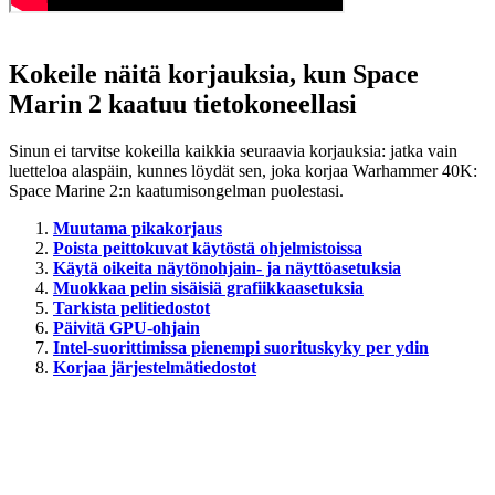
Kokeile näitä korjauksia, kun Space
Marin 2 kaatuu tietokoneellasi
Sinun ei tarvitse kokeilla kaikkia seuraavia korjauksia: jatka vain
luetteloa alaspäin, kunnes löydät sen, joka korjaa Warhammer 40K:
Space Marine 2:n kaatumisongelman puolestasi.
Muutama pikakorjaus
Poista peittokuvat käytöstä ohjelmistoissa
Käytä oikeita näytönohjain- ja näyttöasetuksia
Muokkaa pelin sisäisiä grafiikkaasetuksia
Tarkista pelitiedostot
Päivitä GPU-ohjain
Intel-suorittimissa pienempi suorituskyky per ydin
Korjaa järjestelmätiedostot