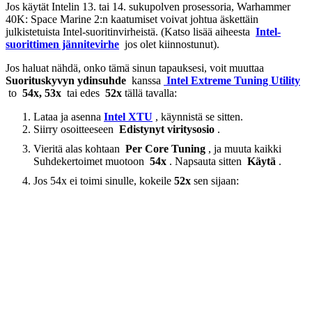
Jos käytät Intelin 13. tai 14. sukupolven prosessoria, Warhammer
40K: Space Marine 2:n kaatumiset voivat johtua äskettäin
julkistetuista Intel-suoritinvirheistä. (Katso lisää aiheesta
Intel-
suorittimen jännitevirhe
jos olet kiinnostunut).
Jos haluat nähdä, onko tämä sinun tapauksesi, voit muuttaa
Suorituskyvyn ydinsuhde
kanssa
Intel Extreme Tuning Utility
to
54x, 53x
tai edes
52x
tällä tavalla:
Lataa ja asenna
Intel XTU
, käynnistä se sitten.
Siirry osoitteeseen
Edistynyt viritysosio
.
Vieritä alas kohtaan
Per Core Tuning
, ja muuta kaikki
Suhdekertoimet muotoon
54x
. Napsauta sitten
Käytä
.
Jos 54x ei toimi sinulle, kokeile
52x
sen sijaan: