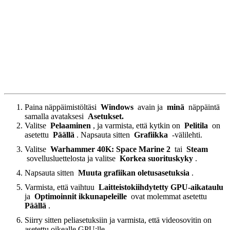
Paina näppäimistöltäsi
Windows
avain ja
minä
näppäintä
samalla avataksesi
Asetukset.
Valitse
Pelaaminen
, ja varmista, että kytkin on
Pelitila
on
asetettu
Päällä
. Napsauta sitten
Grafiikka
-välilehti.
Valitse
Warhammer 40K: Space Marine 2
tai
Steam
sovellusluettelosta ja valitse
Korkea suorituskyky
.
Napsauta sitten
Muuta grafiikan oletusasetuksia
.
Varmista, että vaihtuu
Laitteistokiihdytetty GPU-aikataulu
ja
Optimoinnit ikkunapeleille
ovat molemmat asetettu
Päällä
.
Siirry sitten peliasetuksiin ja varmista, että videosovitin on
asetettu oikealle GPU:lle.