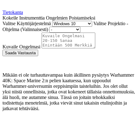
Tietokanta
Kokeile Instrumenttia Ongelmien Poistamiseksi
Valitse Käyttöjärjestelmä
Valitse Projektio -
Ohjelma (Valinnaisesti)
Kuvaile Ongelmasi
Saada Vastausta
Mikään ei ole turhauttavampaa kuin äkillinen pysäytys Warhammer
40K: Space Marine 2:n pelien kaatuessa, kun uppoudut
Warhammer-universumin eeppisimpiin taisteluihin. Jos olet ollut
yksi niistä onnellisista, jotka ovat kokeneet tällaisia ​​onnettomuuksia,
älä huoli, me autamme sinua. Tässä on joitain tehokkaiksi
todistettuja menetelmiä, jotka vievät sinut takaisin etulinjoihin ja
jatkavat tehtävääsi.