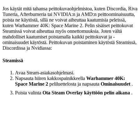
Jos käytät mitä tahansa peittokuvaohjelmistoa, kuten Discordia, Riva
Tuneria, Afterburneria tai NVIDIA:n ja AMD:n peittoominaisuutta,
poista ne käytöstä, sillä ne voivat aiheuttaa kaatumisia peleissä,
kuten Warhammer 40K: Space Marine 2. Pelin sisäiset peittokuvat
Steamissä voivat aiheuttaa myös onnettomuuksia. Joten vältä
mahdolliset kaatumiset poistamalla kaikki peittokuvat ja -
ominaisuudet käytöstä. Peittokuvan poistaminen käytöstä Steamissä,
Discordissa ja Nvidiassa:
Steamissä
Avaa Steam-asiakasohjelmasi.
Napsauta hiiren kakkospainikkeella
Warhammer 40K:
Space Marine 2
peliluettelosta ja napsauta
Ominaisuudet
.
Poista valinta
Ota Steam Overlay käyttöön pelin aikana
.