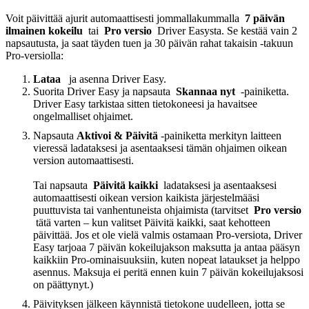
Voit päivittää ajurit automaattisesti jommallakummalla
7 päivän
ilmainen kokeilu
tai
Pro versio
Driver Easysta. Se kestää vain 2
napsautusta, ja saat täyden tuen ja 30 päivän rahat takaisin -takuun
Pro-versiolla:
Lataa
ja asenna Driver Easy.
Suorita Driver Easy ja napsauta
Skannaa nyt
-painiketta.
Driver Easy tarkistaa sitten tietokoneesi ja havaitsee
ongelmalliset ohjaimet.
Napsauta
Aktivoi & Päivitä
-painiketta merkityn laitteen
vieressä ladataksesi ja asentaaksesi tämän ohjaimen oikean
version automaattisesti.
Tai napsauta
Päivitä kaikki
ladataksesi ja asentaaksesi
automaattisesti oikean version kaikista järjestelmääsi
puuttuvista tai vanhentuneista ohjaimista (tarvitset
Pro versio
tätä varten – kun valitset Päivitä kaikki, saat kehotteen
päivittää. Jos et ole vielä valmis ostamaan Pro-versiota, Driver
Easy tarjoaa 7 päivän kokeilujakson maksutta ja antaa pääsyn
kaikkiin Pro-ominaisuuksiin, kuten nopeat lataukset ja helppo
asennus. Maksuja ei peritä ennen kuin 7 päivän kokeilujaksosi
on päättynyt.)
Päivityksen jälkeen käynnistä tietokone uudelleen, jotta se