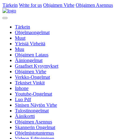
Tärkein
Write for us
Ohjaimen Virhe
Ohjaimen Asennus
Tärkein
Ohjelmaongelmat
Muut
Yleisiä Virheitä
Muu
Ohjaimen Lataus
Ääniongelmat
Graafiset Kysymykset
Ohjaimen Virhe
Verkko-Ongelmat
Tekniset Vinkit
Iphone
Youtube-Ongelmat
Luo Pdf
Sinisen Näytön Virhe
Tulostinongelmat
Äänikortti
Ohjaimen Asennus
Skannerin Ongelmat
Ohjelmistotuntemus
Videon Editoiminen