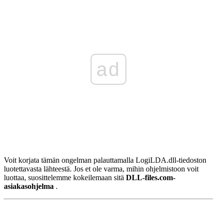
ad
Voit korjata tämän ongelman palauttamalla
LogiLDA.dll-tiedoston
luotettavasta lähteestä. Jos et ole varma, mihin ohjelmistoon voit
luottaa, suosittelemme kokeilemaan sitä
DLL-files.com-
asiakasohjelma
.