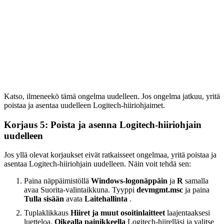
Katso, ilmeneekö tämä ongelma uudelleen. Jos ongelma jatkuu, yritä
poistaa ja asentaa uudelleen Logitech-hiiriohjaimet.
Korjaus 5: Poista ja asenna Logitech-hiiriohjain
uudelleen
Jos yllä olevat korjaukset eivät ratkaisseet ongelmaa, yritä poistaa ja
asentaa Logitech-hiiriohjain uudelleen. Näin voit tehdä sen:
Paina näppäimistöllä
Windows-logonäppäin
ja
R
samalla
avaa Suorita-valintaikkuna. Tyyppi
devmgmt.msc
ja paina
Tulla sisään
avata
Laitehallinta
.
Tuplaklikkaus
Hiiret ja muut osoitinlaitteet
laajentaaksesi
luetteloa.
Oikealla painikkeella
Logitech-hiirelläsi ja valitse