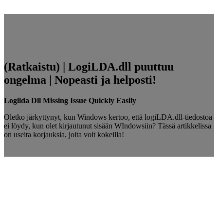
(Ratkaistu) | LogiLDA.dll puuttuu
ongelma | Nopeasti ja helposti!
Logilda Dll Missing Issue Quickly Easily
Oletko järkyttynyt, kun Windows kertoo, että
logiLDA.dll-tiedostoa
ei löydy, kun olet kirjautunut sisään WIndowsiin? Tässä artikkelissa
on useita korjauksia, joita voit kokeilla!