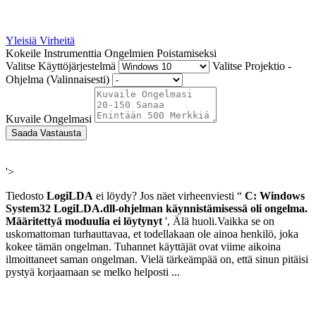
Yleisiä Virheitä
Kokeile Instrumenttia Ongelmien Poistamiseksi
Valitse Käyttöjärjestelmä
Valitse Projektio -
Ohjelma (Valinnaisesti)
Kuvaile Ongelmasi
Saada Vastausta
'>
Tiedosto
LogiLDA
ei löydy? Jos näet virheen
viesti “
C: Windows
System32
LogiLDA.dll-ohjelman
käynnistämisessä oli ongelma.
Määritettyä moduulia ei löytynyt
', Älä huoli.
Vaikka se on
uskomattoman turhauttavaa, et todellakaan ole ainoa henkilö, joka
kokee tämän ongelman. Tuhannet käyttäjät ovat viime aikoina
ilmoittaneet saman ongelman. Vielä tärkeämpää on, että sinun pitäisi
pystyä korjaamaan se melko helposti ...