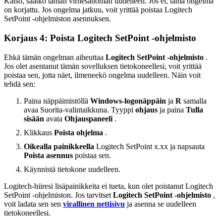
Katso, saatko tämän virhesanoman uudelleen. Jos ei, tämä ongelma
on korjattu. Jos ongelma jatkuu, voit yrittää poistaa Logitech
SetPoint -ohjelmiston asennuksen.
Korjaus 4: Poista Logitech SetPoint -ohjelmisto
Ehkä tämän ongelman aiheuttaa
Logitech SetPoint -ohjelmisto
.
Jos olet asentanut tämän sovelluksen tietokoneellesi, voit yrittää
poistaa sen, jotta näet, ilmeneekö ongelma uudelleen. Näin voit
tehdä sen:
Paina näppäimistöllä
Windows-logonäppäin
ja
R
samalla
avaa Suorita-valintaikkuna. Tyyppi
ohjaus
ja paina
Tulla
sisään
avata
Ohjauspaneeli
.
Klikkaus
Poista ohjelma
.
Oikealla painikkeella
Logitech SetPoint x.xx ja napsauta
Poista asennus
poistaa sen.
Käynnistä tietokone uudelleen.
Logitech-hiiresi lisäpainikkeita ei tueta, kun olet poistanut Logitech
SetPoint -ohjelmiston. Jos tarvitset
Logitech SetPoint -ohjelmisto
,
voit ladata sen sen
virallinen nettisivu
ja asenna se uudelleen
tietokoneellesi.