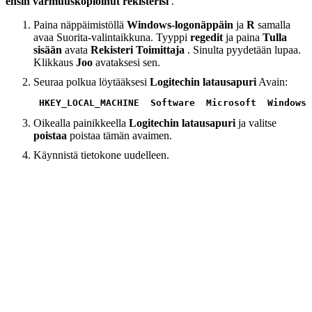
ensin varmuuskopioinut rekisterisi
.
Paina näppäimistöllä
Windows-logonäppäin
ja
R
samalla
avaa Suorita-valintaikkuna. Tyyppi
regedit
ja paina
Tulla
sisään
avata
Rekisteri
Toimittaja
. Sinulta pyydetään lupaa.
Klikkaus
Joo
avataksesi sen.
Seuraa polkua löytääksesi
Logitechin latausapuri
Avain:
HKEY_LOCAL_MACHINE  Software  Microsoft  Windows 
Oikealla painikkeella
Logitechin latausapuri
ja valitse
poistaa
poistaa tämän avaimen.
Käynnistä tietokone uudelleen.