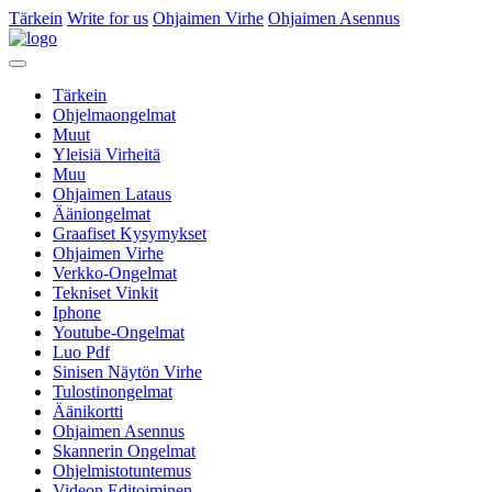
Tärkein
Write for us
Ohjaimen Virhe
Ohjaimen Asennus
Tärkein
Ohjelmaongelmat
Muut
Yleisiä Virheitä
Muu
Ohjaimen Lataus
Ääniongelmat
Graafiset Kysymykset
Ohjaimen Virhe
Verkko-Ongelmat
Tekniset Vinkit
Iphone
Youtube-Ongelmat
Luo Pdf
Sinisen Näytön Virhe
Tulostinongelmat
Äänikortti
Ohjaimen Asennus
Skannerin Ongelmat
Ohjelmistotuntemus
Videon Editoiminen