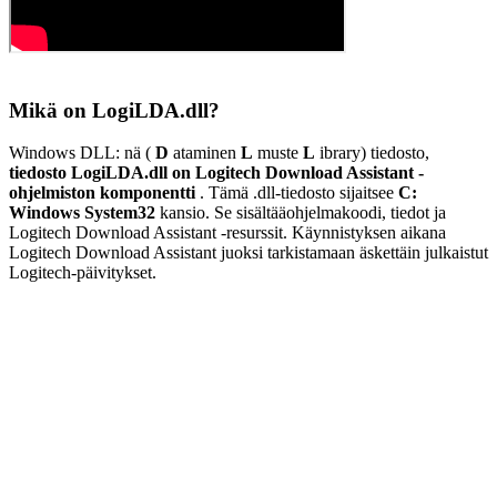
Mikä on LogiLDA.dll?
Windows DLL: nä (
D
ataminen
L
muste
L
ibrary
) tiedosto,
tiedosto
LogiLDA.dll
on Logitech Download Assistant -
ohjelmiston komponentti
. Tämä .dll-tiedosto sijaitsee
C:
Windows System32
kansio. Se sisältää
ohjelmakoodi, tiedot ja
Logitech Download Assistant -resurssit. Käynnistyksen aikana
Logitech Download Assistant juoksi tarkistamaan äskettäin julkaistut
Logitech-päivitykset.