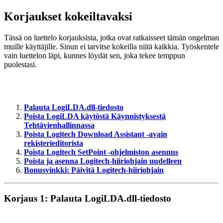
Korjaukset kokeiltavaksi
Tässä on luettelo korjauksista, jotka ovat ratkaisseet tämän ongelman
muille käyttäjille. Sinun ei tarvitse kokeilla niitä kaikkia. Työskentele
vain luettelon läpi, kunnes löydät sen, joka tekee temppun
puolestasi.
Palauta LogiLDA.dll-tiedosto
Poista LogiLDA käytöstä Käynnistyksestä
Tehtävienhallinnassa
Poista Logitech Download Assistant -avain
rekisterieditorista
Poista Logitech SetPoint -ohjelmiston asennus
Poista ja asenna Logitech-hiiriohjain uudelleen
Bonusvinkki: Päivitä Logitech-hiiriohjain
Korjaus 1: Palauta LogiLDA.dll-tiedosto