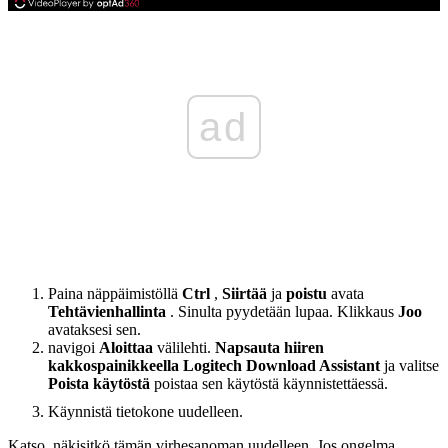
ad
Paina näppäimistöllä
Ctrl
,
Siirtää
ja
poistu
avata
Tehtävienhallinta
. Sinulta pyydetään lupaa. Klikkaus
Joo
avataksesi sen.
navigoi
Aloittaa
välilehti.
Napsauta hiiren
kakkospainikkeella Logitech Download Assistant
ja valitse
Poista käytöstä
poistaa sen käytöstä käynnistettäessä.
Käynnistä tietokone uudelleen.
Katso, näkisitkö tämän virhesanoman uudelleen. Jos ongelma