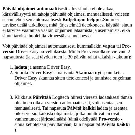
Päivitä ohjaimet automaattisesti
- Jos sinulla ei ole aikaa,
kärsivällisyyttä tai taitoja päivittää ohjaimesi manuaalisesti, voit sen
sijaan tehdä sen automaattisesti
Kuljettajan helppo
.
Sinun ei
tarvitse tietää tarkalleen, mitä järjestelmää tietokoneesi käyttää, sinun
ei tarvitse vaarantaa väärän ohjaimen lataamista ja asentamista, eikä
sinun tarvitse huolehtia virheestä asennettaessa.
Voit päivittää ohjaimesi automaattisesti kummallakin
vapaa
tai
Pro-
versio
Driver Easy -sovelluksesta. Mutta Pro-versiolla se vie vain 2
napsautusta (ja saat täyden tuen ja 30 päivän rahat takaisin -takuun):
ladata
ja asenna Driver Easy.
Suorita Driver Easy ja napsauta
Skannaa nyt
-painiketta.
Driver Easy skannaa sitten tietokoneesi ja tunnistaa ongelman
ohjaimet.
Klikkaus
Päivittää
Logitech-hiiresi vierestä ladataksesi tämän
ohjaimen oikean version automaattisesti, voit asentaa sen
manuaalisesti. Tai napsauta
Päivitä kaikki
ladata ja asentaa
oikea versio kaikista ohjaimista, jotka puuttuvat tai ovat
vanhentuneet järjestelmääsi (tämä edellyttää
Pro-versio
-
sinua kehotetaan päivittämään, kun napsautat
Päivitä kaikki
).