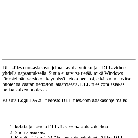
DLL-files.com-asiakasohjelman
avulla voit korjata DLL-virheesi
yhdellä napsautuksella. Sinun ei tarvitse tietää, mikä Windows-
järjestelmän versio on käynnissä tietokoneellasi, eikä sinun tarvitse
huolehtia väärän tiedoston lataamisesta.
DLL-files.com-asiakas
hoitaa kaiken puolestasi.
Palauta
LogiLDA.dll-tiedosto
DLL-files.com-asiakasohjelmalla
:
ladata
ja asenna
DLL-files.com-asiakasohjelma
.
Suorita asiakas.
Kirjoita “
LogiLDA
”Ja napsauta hakukenttää
Hae DLL-