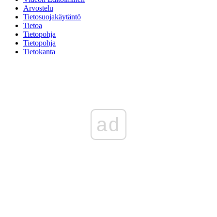
Arvostelu
Tietosuojakäytäntö
Tietoa
Tietopohja
Tietopohja
Tietokanta
ad