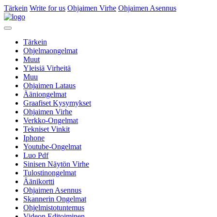
Tärkein
Write for us
Ohjaimen Virhe
Ohjaimen Asennus
Tärkein
Ohjelmaongelmat
Muut
Yleisiä Virheitä
Muu
Ohjaimen Lataus
Ääniongelmat
Graafiset Kysymykset
Ohjaimen Virhe
Verkko-Ongelmat
Tekniset Vinkit
Iphone
Youtube-Ongelmat
Luo Pdf
Sinisen Näytön Virhe
Tulostinongelmat
Äänikortti
Ohjaimen Asennus
Skannerin Ongelmat
Ohjelmistotuntemus
Videon Editoiminen