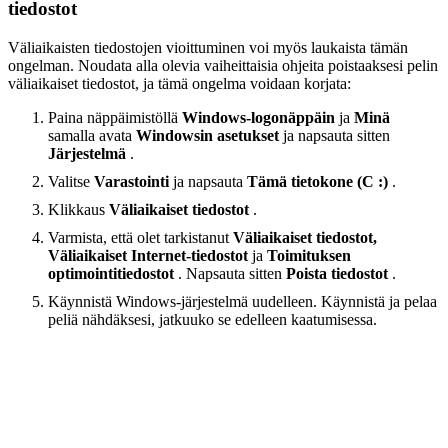
tiedostot
Väliaikaisten tiedostojen vioittuminen voi myös laukaista tämän
ongelman. Noudata alla olevia vaiheittaisia ​​ohjeita poistaaksesi pelin
väliaikaiset tiedostot, ja tämä ongelma voidaan korjata:
Paina näppäimistöllä
Windows-logonäppäin
ja
Minä
samalla avata
Windowsin asetukset
ja napsauta sitten
Järjestelmä
.
Valitse
Varastointi
ja napsauta
Tämä tietokone (C :)
.
Klikkaus
Väliaikaiset tiedostot
.
Varmista, että olet tarkistanut
Väliaikaiset tiedostot,
Väliaikaiset Internet-tiedostot
ja
Toimituksen
optimointitiedostot
. Napsauta sitten
Poista tiedostot
.
Käynnistä Windows-järjestelmä uudelleen. Käynnistä ja pelaa
peliä nähdäksesi, jatkuuko se edelleen kaatumisessa.