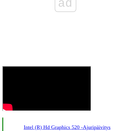
ad
Intel (r) Hd Graphics 520 -ajuripäivitys