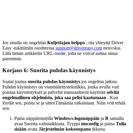
Jos sinulla on ongelmia
Kuljettajan helppo
, ota yhteyttä Driver
Easy -tukitiimiin osoitteessa
support@drivereasy.com
neuvoksi.
Liitä tämän artikkelin URL-osoite, jotta ne voivat auttaa sinua
paremmin.
Korjaus 6: Suorita puhdas käynnistys
Saatat joutua
suorita puhdas käynnistys
jos ongelma jatkuu
.
Puhdas käynnistys on vianmääritystekniikka, jonka avulla voit
poistaa käynnistykset ja palvelut manuaalisesti käytöstä
selvitä
ongelmallinen ohjelmisto, joka saa pelisi kaatumaan
. Kun
löydät sen, poista se ja sitten
Tämä
asia ratkaistaan. Näin voit tehdä
sen:
Paina näppäimistöllä
Windows-logonäppäin
ja
R
samalla
avaa Suorita-valintaikkuna. Tyyppi
msconfig
ja paina
Tulla
sisään
avata
Järjestelmän kokoonpano
ikkuna.