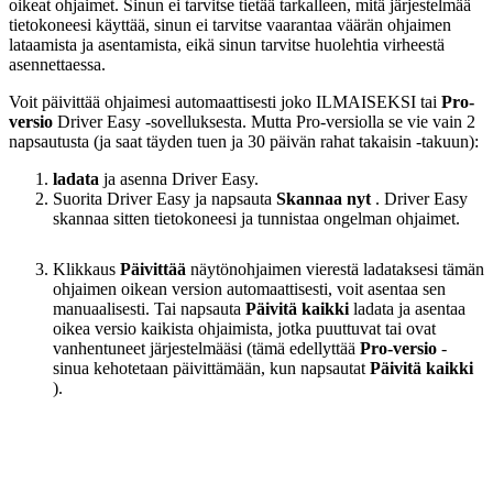
oikeat ohjaimet. Sinun ei tarvitse tietää tarkalleen, mitä järjestelmää
tietokoneesi käyttää, sinun ei tarvitse vaarantaa väärän ohjaimen
lataamista ja asentamista, eikä sinun tarvitse huolehtia virheestä
asennettaessa.
Voit päivittää ohjaimesi automaattisesti joko ILMAISEKSI tai
Pro-
versio
Driver Easy -sovelluksesta. Mutta Pro-versiolla se vie vain 2
napsautusta (ja saat täyden tuen ja 30 päivän rahat takaisin -takuun):
ladata
ja asenna Driver Easy.
Suorita Driver Easy ja napsauta
Skannaa nyt
. Driver Easy
skannaa sitten tietokoneesi ja tunnistaa ongelman ohjaimet.
Klikkaus
Päivittää
näytönohjaimen vierestä ladataksesi tämän
ohjaimen oikean version automaattisesti, voit asentaa sen
manuaalisesti. Tai napsauta
Päivitä kaikki
ladata ja asentaa
oikea versio kaikista ohjaimista, jotka puuttuvat tai ovat
vanhentuneet järjestelmääsi (tämä edellyttää
Pro-versio
-
sinua kehotetaan päivittämään, kun napsautat
Päivitä kaikki
).