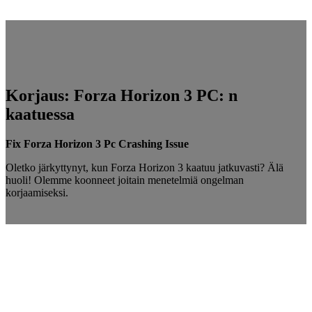
Korjaus: Forza Horizon 3 PC: n
kaatuessa
Fix Forza Horizon 3 Pc Crashing Issue
Oletko järkyttynyt, kun Forza Horizon 3 kaatuu jatkuvasti? Älä
huoli! Olemme koonneet joitain menetelmiä ongelman
korjaamiseksi.