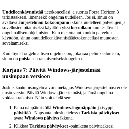
Uudelleenkäynnistää
tietokoneellasi ja suorita Forza Horizon 3
tarkistaaksesi, ilmeneekö ongelma uudelleen. Jos ei, sinun on
avattava
Järjestelmän kokoonpano
ikkuna uudelleen palvelujen ja
sovellusten ottamiseksi käyttöön
yksi kerrallaan
kunnes löydät
ongelmallisen ohjelmiston. Kun olet ottanut kunkin palvelun
käyttöön, sinun on
uudelleenkäynnistää
tietokoneellasi muutosten
soveltamiseksi.
Kun löydät ongelmallisen ohjelmiston, joka saa pelin kaatumaan,
sinun on
poista
sen ratkaisemiseksi
ongelma.
Korjaus 7: Päivitä Windows-järjestelmäsi
uusimpaan versioon
Joskus kaatumisongelma voi ilmetä, jos Windows-järjestelmäsi ei ole
uusin versio. Päivitä Windows-järjestelmäsi, ja tämä ongelma
voidaan ratkaista. Näin voit tehdä sen:
Paina näppäimistöllä
Windows-logonäppäin
ja tyyppi
päivittää
. Napsauta tulosluettelossa
Tarkista päivitykset
avata
Windows päivitys
ikkuna.
Klikkaa
Tarkista päivitykset
-painiketta päivittääksesi