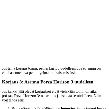
Jos tämä korjaus toimii, peli ei kaatuu uudelleen. Jos ei, sinun on
ehkä asennettava peli ongelman ratkaisemiseksi.
Korjaus 8: Asenna Forza Horizon 3 uudelleen
Jos kaikki yllä olevat korjaukset eivät vieläkään toimi, on aika
poistaa Forza Horizon 3: n asennus ja asentaa se uudelleen. Näin
voit tehdä sen:
Paina näppäimistöllä
Windows-logonäppäin
ja tyyppi
Forza