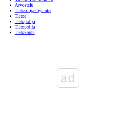
Arvostelu
Tietosuojakäytäntö
Tietoa
Tietopohja
Tietopohja
Tietokanta
ad