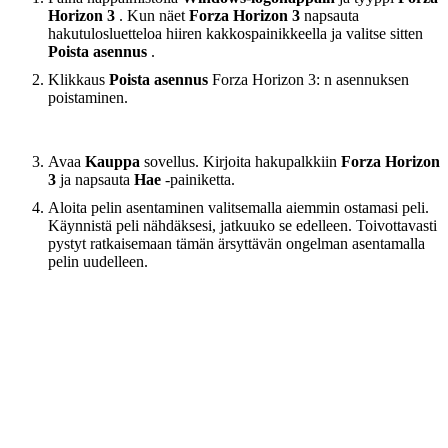
Horizon 3
. Kun näet
Forza Horizon 3
napsauta
hakutulosluetteloa hiiren kakkospainikkeella ja valitse sitten
Poista asennus
.
Klikkaus
Poista asennus
Forza Horizon 3: n asennuksen
poistaminen.
Avaa
Kauppa
sovellus. Kirjoita hakupalkkiin
Forza Horizon
3
ja napsauta
Hae
-painiketta.
Aloita pelin asentaminen valitsemalla aiemmin ostamasi peli.
Käynnistä peli nähdäksesi, jatkuuko se edelleen. Toivottavasti
pystyt ratkaisemaan tämän ärsyttävän ongelman asentamalla
pelin uudelleen.