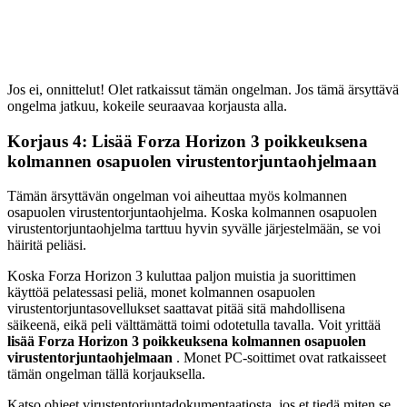
Jos ei, onnittelut! Olet ratkaissut tämän ongelman. Jos tämä ärsyttävä
ongelma jatkuu, kokeile seuraavaa korjausta alla.
Korjaus 4: Lisää Forza Horizon 3 poikkeuksena
kolmannen osapuolen virustentorjuntaohjelmaan
Tämän ärsyttävän ongelman voi aiheuttaa myös kolmannen
osapuolen virustentorjuntaohjelma. Koska kolmannen osapuolen
virustentorjuntaohjelma tarttuu hyvin syvälle järjestelmään, se voi
häiritä peliäsi.
Koska Forza Horizon 3 kuluttaa paljon muistia ja suorittimen
käyttöä pelatessasi peliä, monet kolmannen osapuolen
virustentorjuntasovellukset saattavat pitää sitä mahdollisena
säikeenä, eikä peli välttämättä toimi odotetulla tavalla. Voit yrittää
lisää Forza Horizon 3 poikkeuksena kolmannen osapuolen
virustentorjuntaohjelmaan
. Monet PC-soittimet ovat ratkaisseet
tämän ongelman tällä korjauksella.
Katso ohjeet virustentorjuntadokumentaatiosta, jos et tiedä miten se