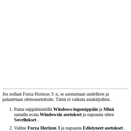
Jos nollaat Forza Horizon 3: n, se asennetaan uudelleen ja
palautetaan oletusasetuksiin. Tämä ei vaikuta asiakirjoihisi.
Paina näppäimistöllä
Windows-logonäppäin
ja
Minä
samalla avata
Windowsin asetukset
ja napsauta sitten
Sovellukset
.
Valitse
Forza Horizon 3
ja napsauta
Edistyneet asetukset
.