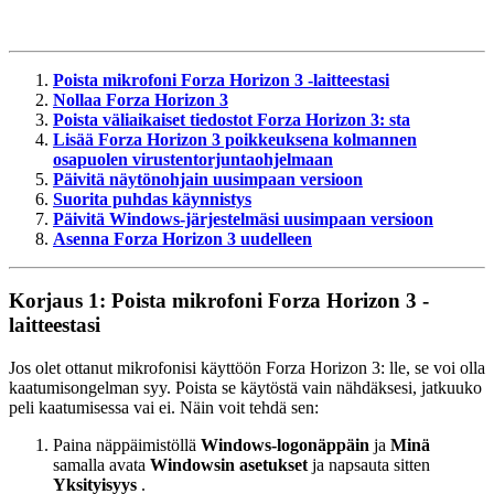
Poista mikrofoni Forza Horizon 3 -laitteestasi
Nollaa Forza Horizon 3
Poista väliaikaiset tiedostot Forza Horizon 3: sta
Lisää Forza Horizon 3 poikkeuksena kolmannen
osapuolen virustentorjuntaohjelmaan
Päivitä näytönohjain uusimpaan versioon
Suorita puhdas käynnistys
Päivitä Windows-järjestelmäsi uusimpaan versioon
Asenna Forza Horizon 3 uudelleen
Korjaus 1: Poista mikrofoni Forza Horizon 3 -
laitteestasi
Jos olet ottanut mikrofonisi käyttöön Forza Horizon 3: lle, se voi olla
kaatumisongelman syy. Poista se käytöstä vain nähdäksesi, jatkuuko
peli kaatumisessa vai ei. Näin voit tehdä sen:
Paina näppäimistöllä
Windows-logonäppäin
ja
Minä
samalla avata
Windowsin asetukset
ja napsauta sitten
Yksityisyys
.