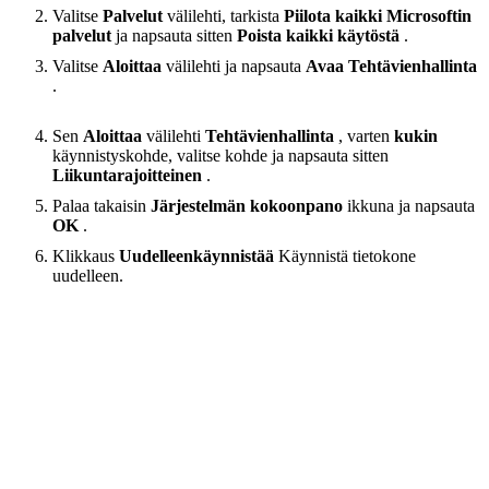
Valitse
Palvelut
välilehti, tarkista
Piilota kaikki Microsoftin
palvelut
ja napsauta sitten
Poista kaikki käytöstä
.
Valitse
Aloittaa
välilehti ja napsauta
Avaa Tehtävienhallinta
.
Sen
Aloittaa
välilehti
Tehtävienhallinta
, varten
kukin
käynnistyskohde, valitse kohde ja napsauta sitten
Liikuntarajoitteinen
.
Palaa takaisin
Järjestelmän kokoonpano
ikkuna ja napsauta
OK
.
Klikkaus
Uudelleenkäynnistää
Käynnistä tietokone
uudelleen.