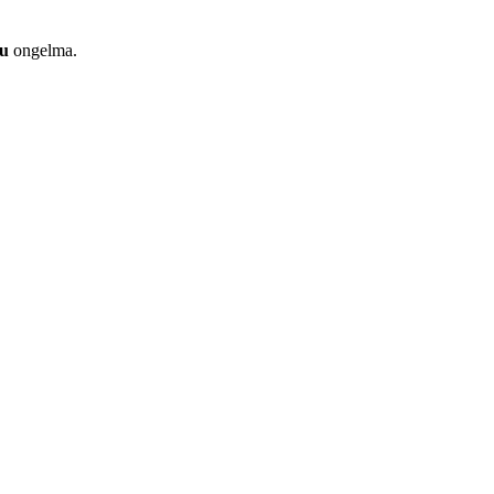
uu
ongelma.