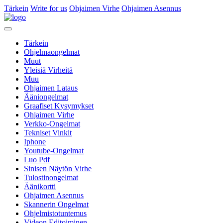
Tärkein
Write for us
Ohjaimen Virhe
Ohjaimen Asennus
Tärkein
Ohjelmaongelmat
Muut
Yleisiä Virheitä
Muu
Ohjaimen Lataus
Ääniongelmat
Graafiset Kysymykset
Ohjaimen Virhe
Verkko-Ongelmat
Tekniset Vinkit
Iphone
Youtube-Ongelmat
Luo Pdf
Sinisen Näytön Virhe
Tulostinongelmat
Äänikortti
Ohjaimen Asennus
Skannerin Ongelmat
Ohjelmistotuntemus
Videon Editoiminen