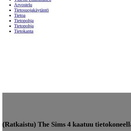
Arvostelu
Tietosuojakäytäntö
Tietoa
Tietopohja
Tietopohja
Tietokanta
(Ratkaistu) The Sims 4 kaatuu tietokoneell