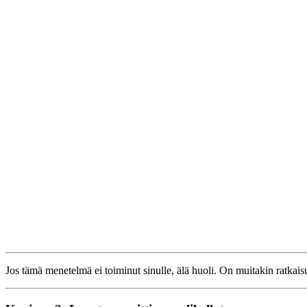
Jos tämä menetelmä ei toiminut sinulle, älä huoli. On muitakin ratkais