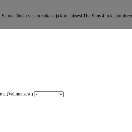
y. Seuraa tämän viestin ratkaisuja korjataksesi The Sims 4: n kaatumisee
lma (Valinnaisesti)