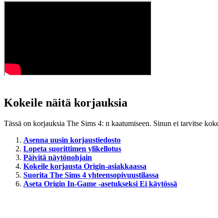
Kokeile näitä korjauksia
Tässä on korjauksia The Sims 4: n kaatumiseen. Sinun ei tarvitse kokeil
Asenna uusin korjaustiedosto
Lopeta suorittimen ylikellotus
Päivitä näytönohjain
Kokeile korjausta Origin-asiakkaassa
Suorita The Sims 4 yhteensopivuustilassa
Aseta Origin In-Game -asetukseksi Ei käytössä