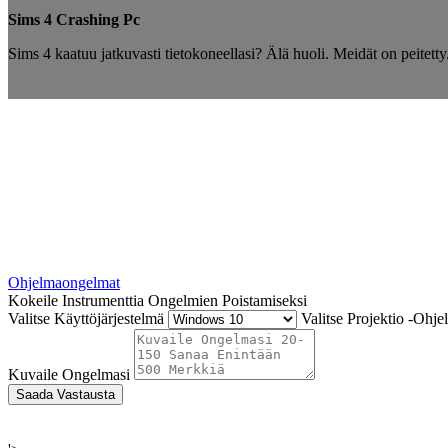
Sims 4 Crashing Pc
Sims 4 kaatuu jatkuvasti tietokoneellasi? Älä huoli. Meidät on peitett
Ohjelmaongelmat
Kokeile Instrumenttia Ongelmien Poistamiseksi
Valitse Käyttöjärjestelmä
Valitse Projektio -Ohje
Kuvaile Ongelmasi
Saada Vastausta