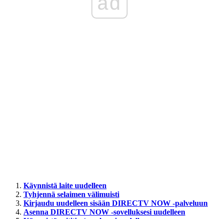
ad
Käynnistä laite uudelleen
Tyhjennä selaimen välimuisti
Kirjaudu uudelleen sisään DIRECTV NOW -palveluun
Asenna DIRECTV NOW -sovelluksesi uudelleen