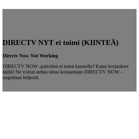
DIRECTV NYT ei toimi (KIINTEÄ)
Directv Now Not Working
DIRECTV NOW -palvelusi ei toimi kunnolla? Katso korjaukset
täältä! Ne voivat auttaa sinua korjaamaan DIRECTV NOW -
ongelman helposti.