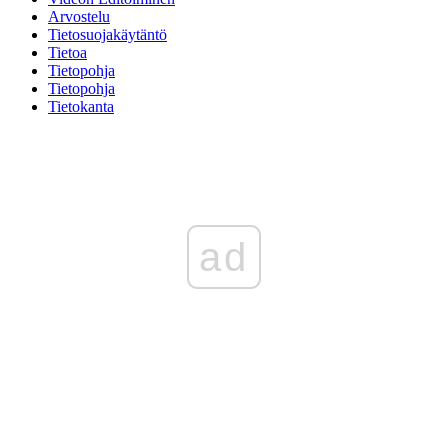
Arvostelu
Tietosuojakäytäntö
Tietoa
Tietopohja
Tietopohja
Tietokanta
ad