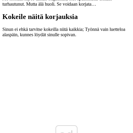
turhautunut. Mutta älä huoli. Se voidaan korjata…
Kokeile näitä korjauksia
Sinun ei ehkä tarvitse kokeilla niitä kaikkia; Työnnä vain luetteloa
alaspäin, kunnes löydät sinulle sopivan.