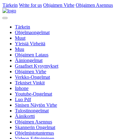
Tärkein
Write for us
Ohjaimen Virhe
Ohjaimen Asennus
Tärkein
Ohjelmaongelmat
Muut
Yleisiä Virheitä
Muu
Ohjaimen Lataus
Ääniongelmat
Graafiset Kysymykset
Ohjaimen Virhe
Verkko-Ongelmat
Tekniset Vinkit
Iphone
Youtube-Ongelmat
Luo Pdf
Sinisen Näytön Virhe
Tulostinongelmat
Äänikortti
Ohjaimen Asennus
Skannerin Ongelmat
Ohjelmistotuntemus
Videon Editoiminen