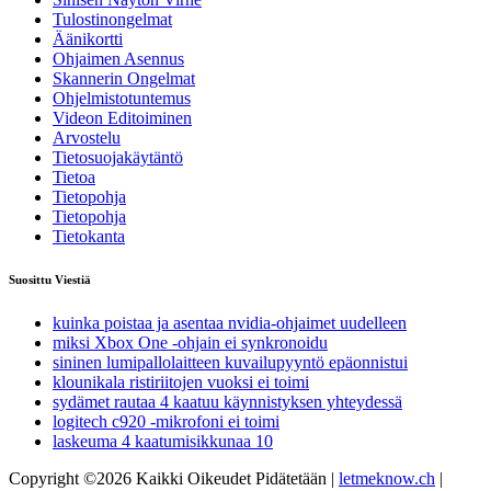
Tulostinongelmat
Äänikortti
Ohjaimen Asennus
Skannerin Ongelmat
Ohjelmistotuntemus
Videon Editoiminen
Arvostelu
Tietosuojakäytäntö
Tietoa
Tietopohja
Tietopohja
Tietokanta
Suosittu Viestiä
kuinka poistaa ja asentaa nvidia-ohjaimet uudelleen
miksi Xbox One -ohjain ei synkronoidu
sininen lumipallolaitteen kuvailupyyntö epäonnistui
klounikala ristiriitojen vuoksi ei toimi
sydämet rautaa 4 kaatuu käynnistyksen yhteydessä
logitech c920 -mikrofoni ei toimi
laskeuma 4 kaatumisikkunaa 10
Copyright ©2026 Kaikki Oikeudet Pidätetään |
letmeknow.ch
|