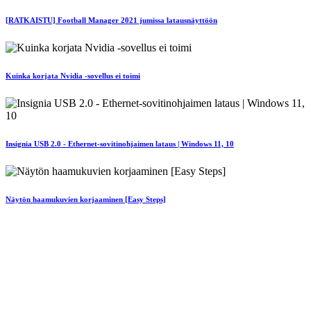
[RATKAISTU] Football Manager 2021 jumissa latausnäyttöön
Kuinka korjata Nvidia -sovellus ei toimi
Insignia USB 2.0 - Ethernet-sovitinohjaimen lataus | Windows 11, 10
Näytön haamukuvien korjaaminen [Easy Steps]