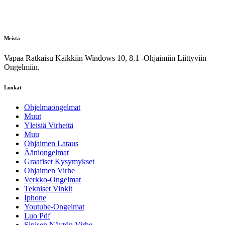
Meistä
Vapaa Ratkaisu Kaikkiin Windows 10, 8.1 -Ohjaimiin Liittyviin
Ongelmiin.
Luokat
Ohjelmaongelmat
Muut
Yleisiä Virheitä
Muu
Ohjaimen Lataus
Ääniongelmat
Graafiset Kysymykset
Ohjaimen Virhe
Verkko-Ongelmat
Tekniset Vinkit
Iphone
Youtube-Ongelmat
Luo Pdf
Sinisen Näytön Virhe