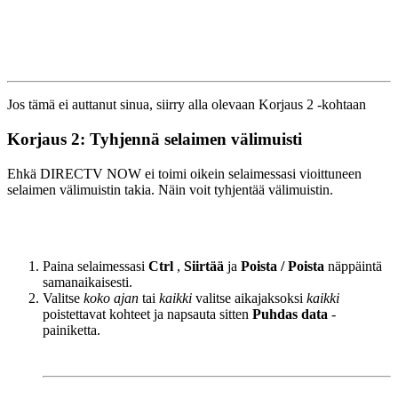
Jos tämä ei auttanut sinua, siirry alla olevaan Korjaus 2 -kohtaan
Korjaus 2: Tyhjennä selaimen välimuisti
Ehkä DIRECTV NOW ei toimi oikein selaimessasi vioittuneen
selaimen välimuistin takia. Näin voit tyhjentää välimuistin.
Paina selaimessasi
Ctrl
,
Siirtää
ja
Poista / Poista
näppäintä
samanaikaisesti.
Valitse
koko ajan
tai
kaikki
valitse aikajaksoksi
kaikki
poistettavat kohteet ja napsauta sitten
Puhdas data
-
painiketta.