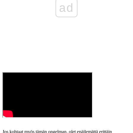
ad
Jos kohtaat myös tämän ongelman, olet epäilemättä erittäin